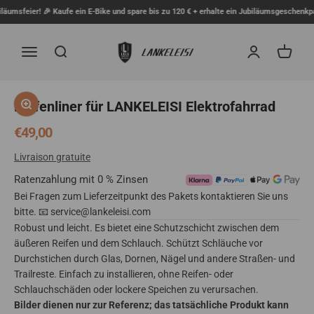
Zum Inhalt springen
msfeier! 🎉 Kaufe ein E-Bike und spare bis zu 120 € + erhalte ein Jubiläumsgeschenkpake
lankeleisi.eu
Menü
Suche
Anmelden
Waren
Bild vergrößern
Reifenliner für LANKELEISI Elektrofahrrad
Angebot
€49,00
Livraison gratuite
Ratenzahlung mit 0 % Zinsen
Bei Fragen zum Lieferzeitpunkt des Pakets kontaktieren Sie uns
bitte. 📧 service@lankeleisi.com
Robust und leicht. Es bietet eine Schutzschicht zwischen dem
äußeren Reifen und dem Schlauch. Schützt Schläuche vor
Durchstichen durch Glas, Dornen, Nägel und andere Straßen- und
Trailreste. Einfach zu installieren, ohne Reifen- oder
Schlauchschäden oder lockere Speichen zu verursachen.
Bilder dienen nur zur Referenz; das tatsächliche Produkt kann