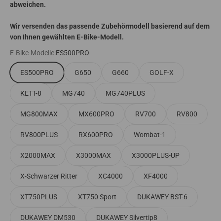
abweichen.
Wir versenden das passende Zubehörmodell basierend auf dem
von Ihnen gewählten E-Bike-Modell.
E-Bike-Modelle:
ES500PRO
ES500PRO
G650
G660
GOLF-X
KETT-8
MG740
MG740PLUS
MG800MAX
MX600PRO
RV700
RV800
RV800PLUS
RX600PRO
Wombat-1
X2000MAX
X3000MAX
X3000PLUS-UP
X-Schwarzer Ritter
XC4000
XF4000
XT750PLUS
XT750 Sport
DUKAWEY BST-6
DUKAWEY DM530
DUKAWEY Silvertip8