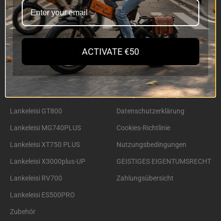
E-Bike
Unterstützung
Alle E-Bikes
Bestellung verfolgen
LANKELEISI GOLF-X
Garantie
ACTIVATE €50
Lankeleisi X3000Max
Preiserklärung
Lankeleisi RV800 Plus
Versandrichtlinie
Lankeleisi X2000Max
Rückgabebedingungen
Lankeleisi GT800
Datenschutzerklärung
Lankeleisi MG740PLUS
Cookies-Richtlinie
Lankeleisi XT750 PLUS
Nutzungsbedingungen
Lankeleisi X3000plus-UP
GEISTIGES EIGENTUMSRECHT
Lankeleisi RV700
Zahlungsübersicht
Lankeleisi ES500PRO
Zubehör