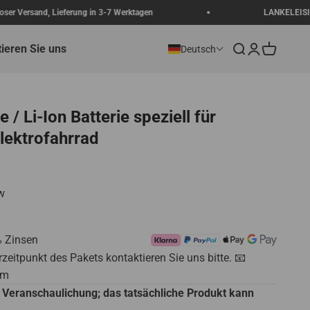
d, Lieferung in 3-7 Werktagen
LANKELEISI-Jubiläumsfe
ieren Sie uns
Suche
Anmelden
Warenkor
Deutsch
e / Li-Ion Batterie speziell für
lektrofahrrad
w
% Zinsen
zeitpunkt des Pakets kontaktieren Sie uns bitte. 📧
om
r Veranschaulichung; das tatsächliche Produkt kann