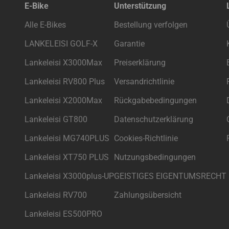
E-Bike
Unterstützung
Alle E-Bikes
Bestellung verfolgen
LANKELEISI GOLF-X
Garantie
Lankeleisi X3000Max
Preiserklärung
Lankeleisi RV800 Plus
Versandrichtlinie
Lankeleisi X2000Max
Rückgabebedingungen
Lankeleisi GT800
Datenschutzerklärung
Lankeleisi MG740PLUS
Cookies-Richtlinie
Lankeleisi XT750 PLUS
Nutzungsbedingungen
Lankeleisi X3000plus-UP
GEISTIGES EIGENTUMSRECHT
Lankeleisi RV700
Zahlungsübersicht
Lankeleisi ES500PRO