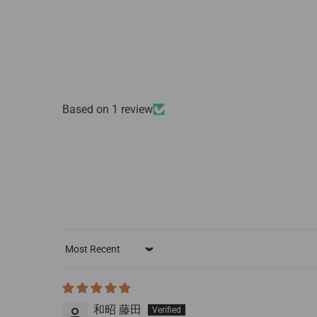
Based on 1 review
Sort by
和昭 藤田