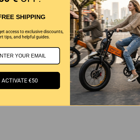
FREE SHIPPING
1
0
get access to exclusive discounts,
0
rt tips, and helpful guides.
0
0
ACTIVATE €50