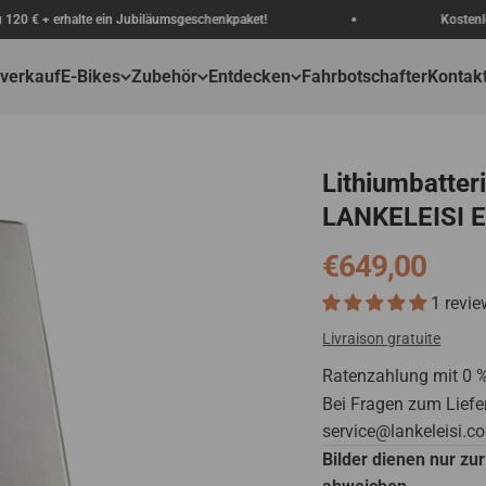
rhalte ein Jubiläumsgeschenkpaket!
Kostenloser Versan
verkauf
E-Bikes
Zubehör
Entdecken
Fahrbotschafter
Kontakt
Lithiumbatteri
LANKELEISI E
Angebot
€649,00
1 revie
Livraison gratuite
Ratenzahlung mit 0 
Bei Fragen zum Liefer
service@lankeleisi.c
modname=ck
Bilder dienen nur zu