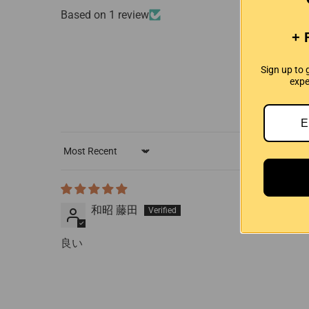
Based on 1 review
+ 
Sign up to 
expe
Sort by
和昭 藤田
良い