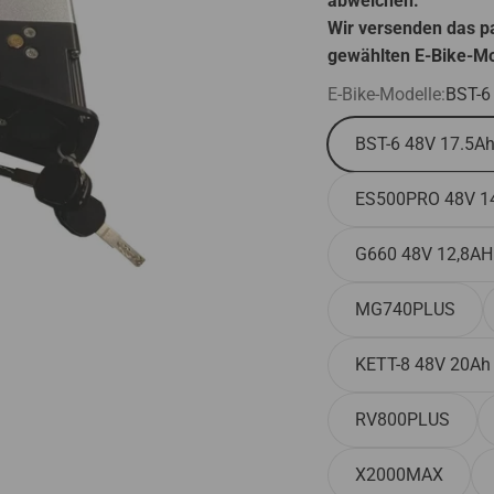
Bilder dienen nur zu
abweichen.
Bilder dienen nur zu
Wir versenden das p
abweichen.
gewählten E-Bike-Mo
Wir versenden das p
E-Bike-Modelle:
BST-6
gewählten E-Bike-Mo
Das tatsächliche Pr
BST-6 48V 17.5A
Wir versenden das p
gewählten E-Bike-Mo
ES500PRO 48V 1
Bilder dienen nur zu
abweichen.
G660 48V 12,8AH
Wir versenden das p
gewählten E-Bike-Mo
MG740PLUS
editor
KETT-8 48V 20Ah
RV800PLUS
X2000MAX