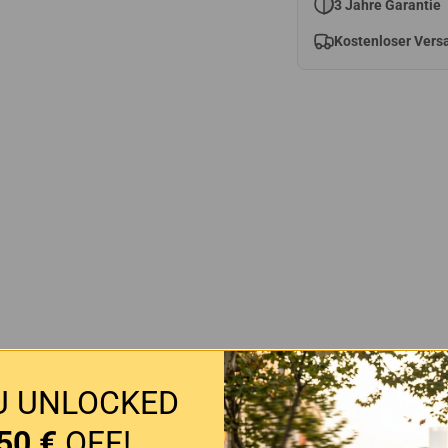
3 Jahre Garantie
Kostenloser Vers
U UNLOCKED
Customer Reviews
50 €
OFF!
5.00 out of 5