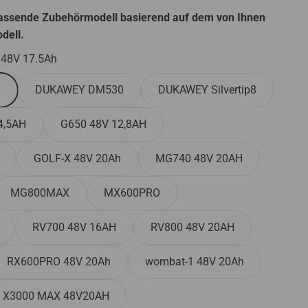
r Veranschaulichung;
r Veranschaulichung; das tatsächliche Produkt kann
assende Zubehörmodell basierend auf dem von Ihnen
dell.
assende Zubehörmodell basierend auf dem von Ihnen
 48V 17.5Ah
dell.
odukt kann abweichen.
h
DUKAWEY DM530
DUKAWEY Silvertip8
assende Zubehörmodell basierend auf dem von Ihnen
dell.
4,5AH
G650 48V 12,8AH
r Veranschaulichung; das tatsächliche Produkt kann
GOLF-X 48V 20Ah
MG740 48V 20AH
assende Zubehörmodell basierend auf dem von Ihnen
dell.
MG800MAX
MX600PRO
RV700 48V 16AH
RV800 48V 20AH
RX600PRO 48V 20Ah
wombat-1 48V 20Ah
X3000 MAX 48V20AH