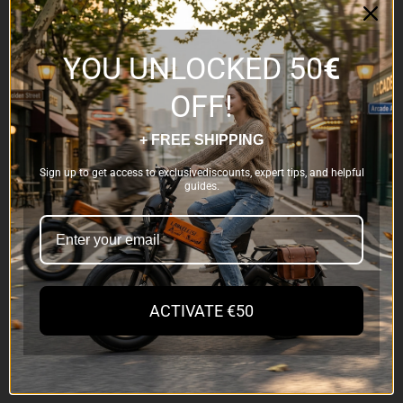
Zubehör
YOU UNLOCKED 50
€
LANKELEISI
OFF!
Über uns
+ FREE SHIPPING
Kontaktieren Sie uns
Sign up to get access to exclusivediscounts, expert tips, and helpful
Blog
guides.
Partnerprogramm
Datenschutzerklärung
Cookie-Richtlinie
Fahrbotschafter
ACTIVATE €50
Kontaktieren Sie uns