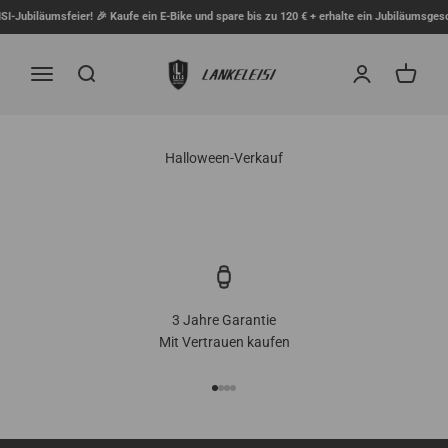
Zum Inhalt springen
Jubiläumsfeier! 🎉 Kaufe ein E-Bike und spare bis zu 120 € + erhalte ein Jubiläumsgesc
lankeleisi.eu
Menü
Suche
Anmelden
Waren
Halloween-Verkauf
3 Jahre Garantie
Mit Vertrauen kaufen
Gehe zu Element 1
Gehe zu Element 2
Gehe zu Element 3
Gehe zu Element 4